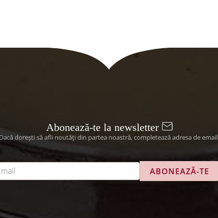
variații.
8500 lei
Opțiunile
pot
fi
alese
în
pagina
produsului.
Abonează-te la newsletter
Dacă dorești să afli noutăți din partea noastră, completează adresa de email