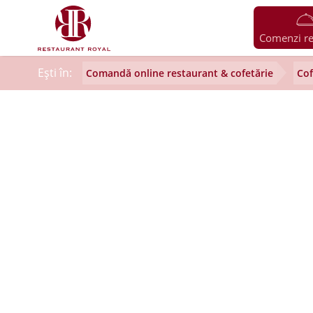
Comenzi re
Ești în:
Comandă online restaurant & cofetărie
Cof