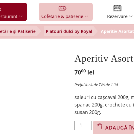
staurant
Cofetărie & patiserie
Rezervare
etărie și Patiserie
Platouri dulci by Royal
Aperitiv Asortat
Aperitiv Asort
00
70
lei
Prețul include TVA de 11%
saleuri cu cașcaval 200g, 
spanac 200g, crochete cu i
susan 200g.
Cantitate
ADAUGĂ Î
Aperitiv