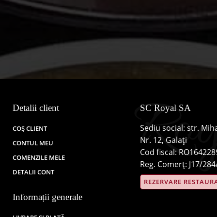
Detalii client
SC Royal SA
Sediu social: str. Mih
COȘ CLIENT
Nr. 12, Galați
CONTUL MEU
Cod fiscal: RO164228
COMENZILE MELE
Reg. Comerț: J17/284
DETALII CONT
REZERVARE RESTAUR
Informații generale