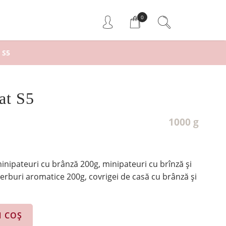
0
 S5
at S5
1000 g
minipateuri cu brânză 200g, minipateuri cu brînză și
erburi aromatice 200g, covrigei de casă cu brânză și
N COȘ