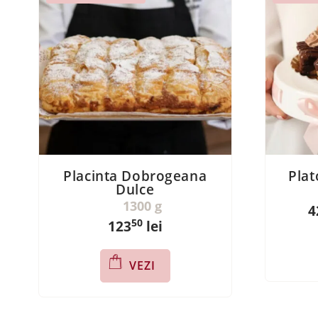
Placinta Dobrogeana
Pla
Dulce
1300 g
4
50
123
lei
VEZI