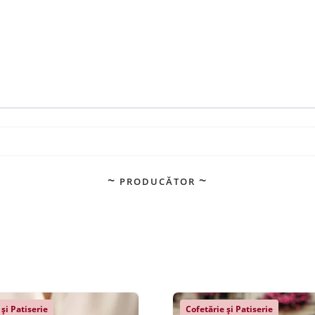
PRODUCĂTOR
 și Patiserie
Cofetărie și Patiserie