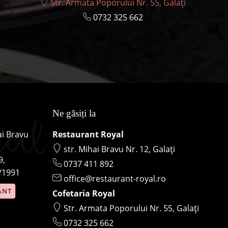
Str. Armata Poporului Nr. 55, Galați
0732 325 662
Ne găsiți la
ai Bravu
Restaurant Royal
str. Mihai Bravu Nr. 12, Galați
9,
0737 411 892
/1991
office@restaurant-royal.ro
ANT
Cofetaria Royal
Str. Armata Poporului Nr. 55, Galați
0732 325 662