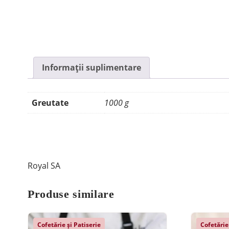
Informații suplimentare
Greutate
1000 g
Royal SA
Produse similare
Cofetărie și Patiserie
Cofetărie