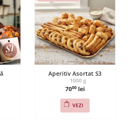
tă
Aperitiv Asortat S3
1000 g
00
70
lei
VEZI