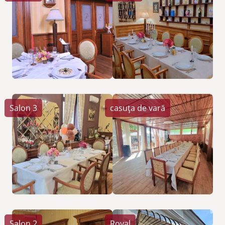
Salon 3
casuța de vară
Salon 2
Royal