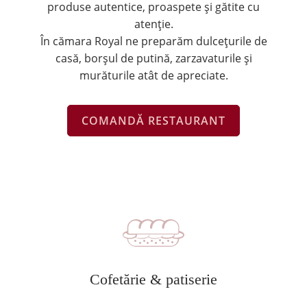
produse autentice, proaspete și gătite cu
atenție.
În cămara Royal ne preparăm dulcețurile de
casă, borșul de putină, zarzavaturile și
murăturile atât de apreciate.
COMANDĂ RESTAURANT
Cofetărie & patiserie