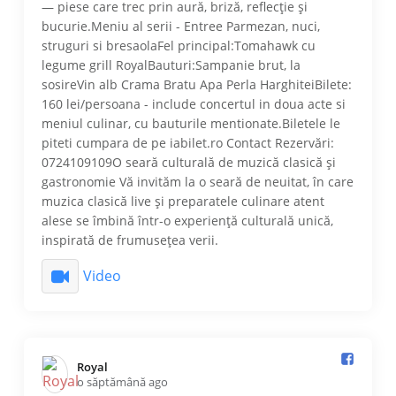
— piese care trec prin aură, briză, reflecție și
bucurie.Meniu al serii - Entree Parmezan, nuci,
struguri si bresaolaFel principal:Tomahawk cu
legume grill RoyalBauturi:Sampanie brut, la
sosireVin alb Crama Bratu Apa Perla HarghiteiBilete:
160 lei/persoana - include concertul in doua acte si
meniul culinar, cu bauturile mentionate.Biletele le
piteti cumpara de pe iabilet.ro Contact Rezervări:
0724109109O seară culturală de muzică clasică și
gastronomie Vă invităm la o seară de neuitat, în care
muzica clasică live și preparatele culinare atent
alese se îmbină într-o experiență culturală unică,
inspirată de frumusețea verii.
Video
Royal️
o săptămână ago