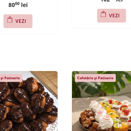
00
80
lei
VEZI
VEZI
 și Patiserie
Cofetărie și Patiserie