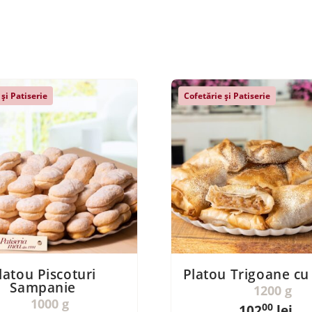
 și Patiserie
Cofetărie și Patiserie
latou Piscoturi
Platou Trigoane c
Sampanie
1200 g
1000 g
00
102
lei