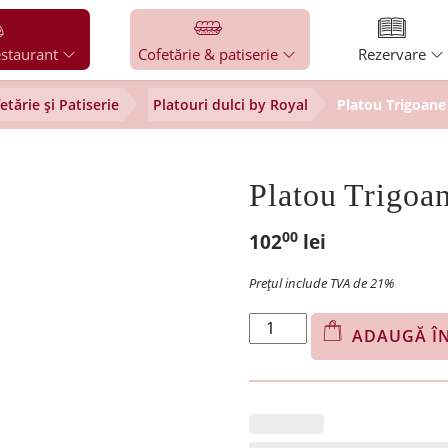
staurant
Cofetărie & patiserie
Rezervare
etărie și Patiserie
Platouri dulci by Royal
Platou Trigoane
Platou Trigoa
00
102
lei
Prețul include TVA de 21%
Cantitate
ADAUGĂ Î
Platou
Trigoane
Dovleac