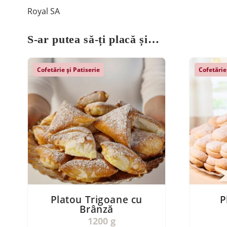
Royal SA
S-ar putea să-ți placă și…
Cofetărie și Patiserie
Cofetărie
Platou Trigoane cu
P
Brânză
1200 g