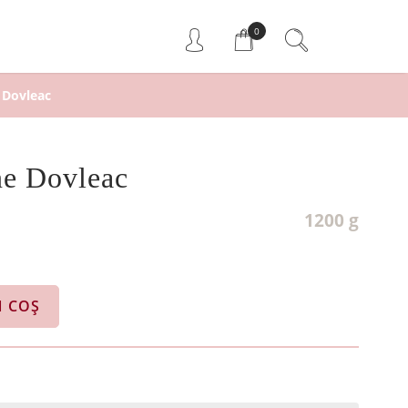
0
 Dovleac
ne Dovleac
1200 g
N COȘ