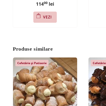
00
114
lei
VEZI
Produse similare
Cofetărie și Patiserie
Cofetărie