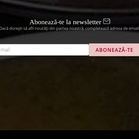
produsului.
Abonează-te la newsletter
Dacă dorești să afli noutăți din partea noastră, completează adresa de email