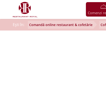
Comenzi re
Ești în:
Comandă online restaurant & cofetărie
Cof