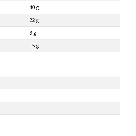
40 g
22 g
3 g
15 g