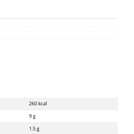
260 kcal
9 g
1.5 g