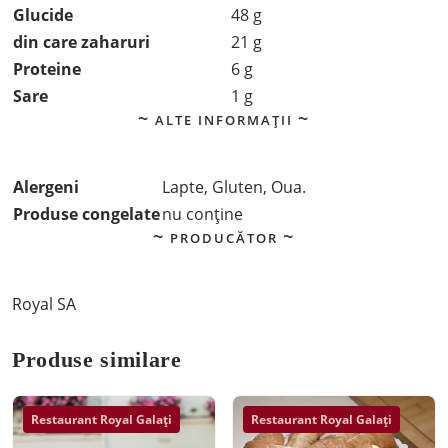
Glucide
48 g
din care zaharuri
21 g
Proteine
6 g
Sare
1 g
ALTE INFORMAȚII
Alergeni
Lapte, Gluten, Oua.
Produse congelate
nu conține
PRODUCĂTOR
Royal SA
Produse similare
Restaurant Royal Galați
Restaurant Royal Galați