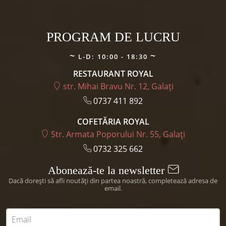
produsul
PROGRAM DE LUCRU
L-D: 10:00 - 18:30
RESTAURANT ROYAL
str. Mihai Bravu Nr. 12, Galați
0737 411 892
COFETĂRIA ROYAL
Str. Armata Poporului Nr. 55, Galați
0732 325 662
Abonează-te la newsletter
Dacă dorești să afli noutăți din partea noastră, completează adresa de
email.
Email
*