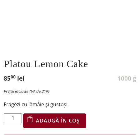
Platou Lemon Cake
00
85
lei
1000 g
Prețul include TVA de 21%
Fragezi cu lămâie și gustoși.
Cantitate
ADAUGĂ ÎN COȘ
Platou
Lemon