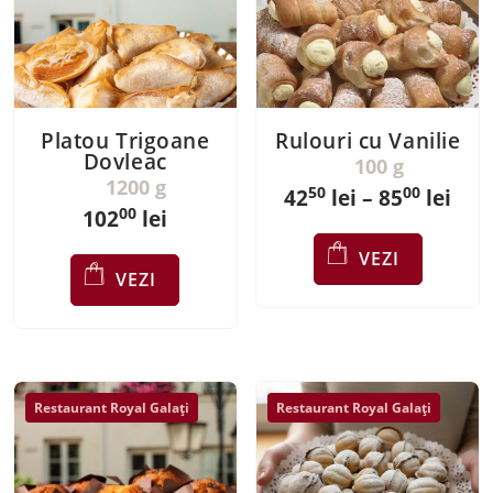
Platou Trigoane
Rulouri cu Vanilie
Dovleac
100 g
1200 g
50
00
Inte
42
lei
–
85
lei
00
102
lei
de
Acest
VEZI
preț
produs
VEZI
are
4250
mai
pân
multe
la
variații.
8500
Opțiunil
Restaurant Royal Galați
Restaurant Royal Galați
pot
fi
alese