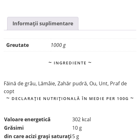
Informații suplimentare
Greutate
1000 g
INGREDIENTE
Făină de grâu, Lămâie, Zahăr pudră, Ou, Unt, Praf de
copt
DECLARAȚIE NUTRIȚIONALĂ ÎN MEDIE PER 100G
Valoare energetică
302 kcal
Grăsimi
10 g
din care acizi grași saturați
5 g