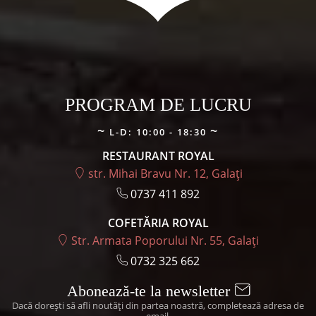
alese
alese
în
în
pagina
pagina
produsului.
produsul
PROGRAM DE LUCRU
L-D: 10:00 - 18:30
RESTAURANT ROYAL
str. Mihai Bravu Nr. 12, Galați
0737 411 892
COFETĂRIA ROYAL
Str. Armata Poporului Nr. 55, Galați
0732 325 662
Abonează-te la newsletter
Dacă dorești să afli noutăți din partea noastră, completează adresa de