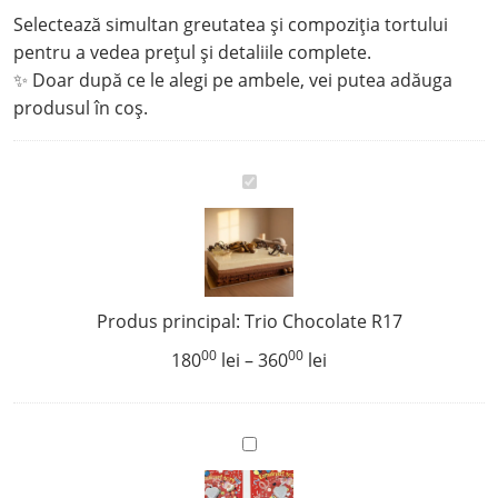
Selectează simultan greutatea și compoziția tortului
18000 lei
pentru a vedea prețul și detaliile complete.
până
✨ Doar după ce le alegi pe ambele, vei putea adăuga
la
produsul în coș.
36000 lei
Trio
Chocolate
R17
Produs principal:
Trio Chocolate R17
00
00
Interval
180
lei
–
360
lei
de
prețuri:
18000 lei
Două
până
cifre