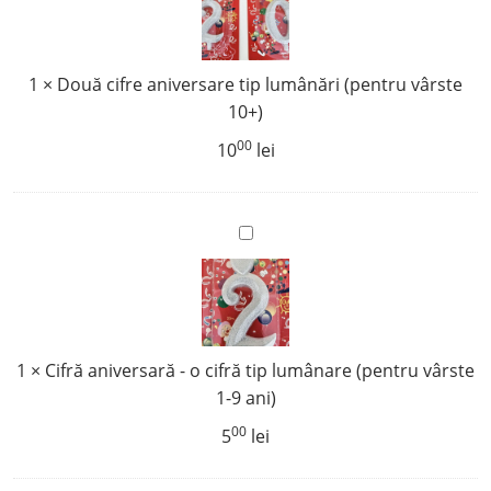
la
aniversare
36000 lei
tip
lumânări
1
×
Două cifre aniversare tip lumânări (pentru vârste
(pentru
10+)
vârste
10+)
00
10
lei
Cifră
aniversară
-
o
cifră
1
×
Cifră aniversară - o cifră tip lumânare (pentru vârste
tip
1-9 ani)
lumânare
(pentru
00
5
lei
vârste
1-