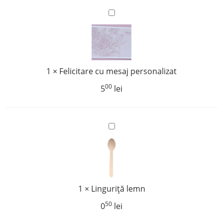
9
Felicitare
ani)
cu
mesaj
personalizat
1
×
Felicitare cu mesaj personalizat
00
5
lei
Linguriță
lemn
1
×
Linguriță lemn
50
0
lei