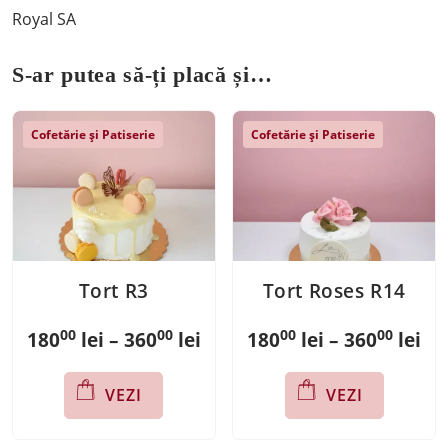
Royal SA
S-ar putea să-ți placă și…
Cofetărie și Patiserie
Cofetărie și Patiserie
Tort R3
Tort Roses R14
00
00
00
00
Interval
Int
180
lei
–
360
lei
180
lei
–
360
lei
de
de
Acest
Acest
VEZI
VEZI
prețuri:
pre
produs
produs
are
are
18000 lei
180