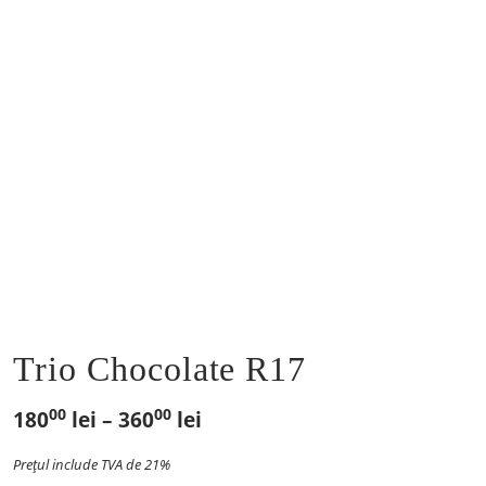
Trio Chocolate R17
00
00
Interval
180
lei
–
360
lei
de
Prețul include TVA de 21%
prețuri: