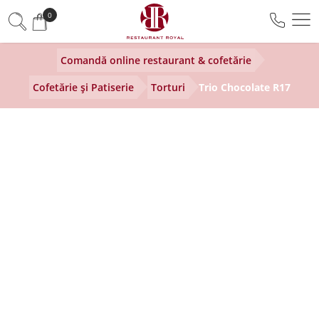
0
Comandă online restaurant & cofetărie
Cofetărie și Patiserie
Torturi
Trio Chocolate R17