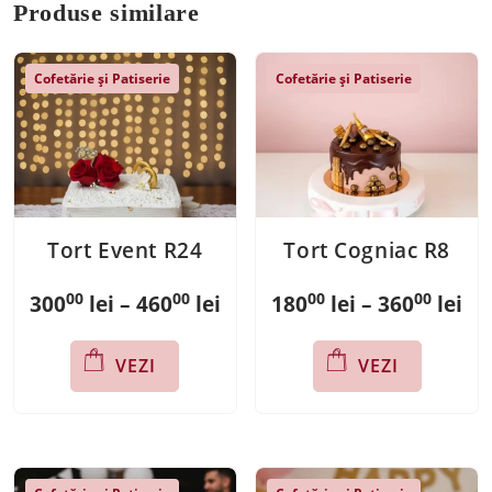
Opțiunile
Produse similare
pot
fi
Cofetărie și Patiserie
Cofetărie și Patiserie
alese
în
pagina
produsului.
Tort Event R24
Tort Cogniac R8
00
00
00
00
Interval
Int
300
lei
–
460
lei
180
lei
–
360
lei
de
de
Acest
Acest
VEZI
VEZI
prețuri:
pre
produs
produs
are
are
30000 lei
180
mai
mai
până
pâ
multe
multe
la
la
variații.
variații.