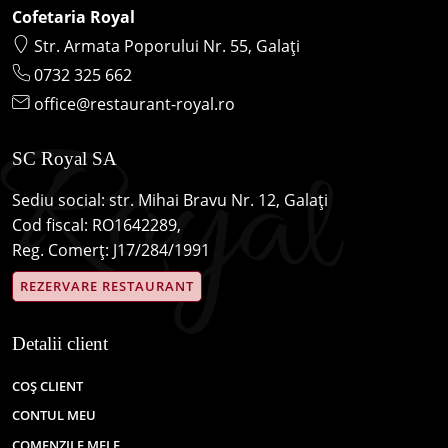
Cofetaria Royal
Str. Armata Poporului Nr. 55, Galați
0732 325 662
office@restaurant-royal.ro
SC Royal SA
Sediu social: str. Mihai Bravu Nr. 12, Galați
Cod fiscal: RO1642289,
Reg. Comerț: J17/284/1991
REZERVARE RESTAURANT
Detalii client
COȘ CLIENT
CONTUL MEU
COMENZILE MELE