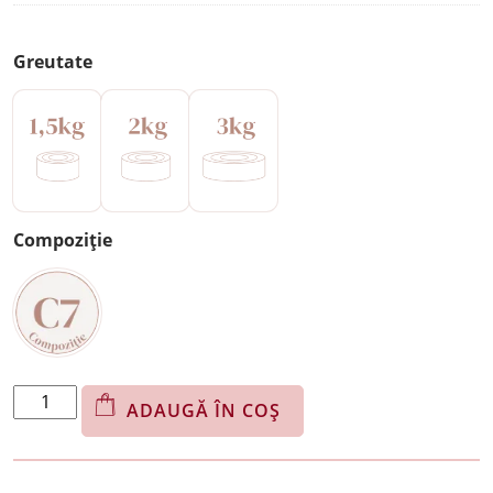
Greutate
Compoziție
Cantitate
ADAUGĂ ÎN COȘ
Trio
Chocolate
R17